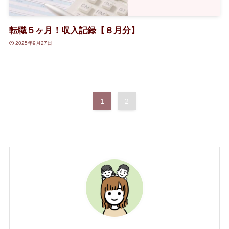
転職５ヶ月！収入記録【８月分】
2025年9月27日
1
2